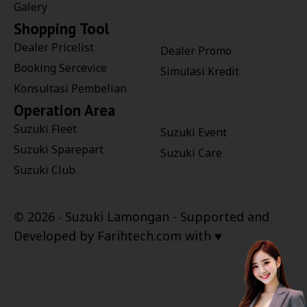
Galery
Shopping Tool
Dealer Pricelist
Dealer Promo
Booking Sercevice
Simulasi Kredit
Konsultasi Pembelian
Operation Area
Suzuki Fleet
Suzuki Event
Suzuki Sparepart
Suzuki Care
Suzuki Club
©
2026 ‧
Suzuki Lamongan
- Supported and
Developed by
Farihtech.com
with ♥