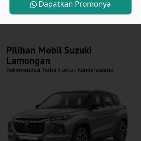
Dapatkan Promonya
Pilihan Mobil
Suzuki
Lamongan
Rekomendasi Terbaik untuk Kendaraanmu